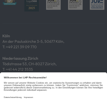
Köln
An der Pauluskirche 3-5, 50677 Köln,
T:
+49 221 39 09 770
Niederlassung Zürich
Tödistrasse 53, CH-8027 Zürich,
T:
+41 44 212 3535
Impressum
Datenschutz
Cookies
Links