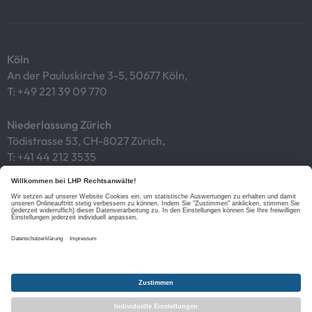
Köln
An der Pauluskirche 3-5, 50677 Köln,
T:
+49 221 39 09 770
Niederlassung Zürich
Tödistrasse 53, CH-8027 Zürich,
T:
+41 44 212 3535
Impressum
Datenschutz
Cookies
Links