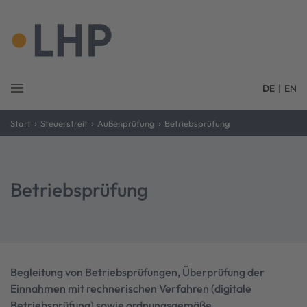
DE
|
EN
›
›
›
Start
Steuerstreit
Außenprüfung
Betriebsprüfung
Betriebsprüfung
Begleitung von Betriebsprüfungen, Überprüfung der
Einnahmen mit rechnerischen Verfahren (digitale
Betriebsprüfung) sowie ordnungsgemäße