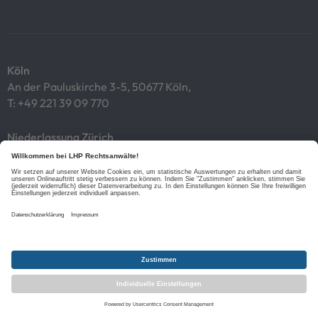
Köln
An der Pauluskirche 3-5, 50677 Köln,
T:
+49 221 39 09 770
Niederlassung Zürich
Tödistrasse 53, CH-8027 Zürich,
T:
+41 44 212 3535
Impressum
Datenschutz
Cookies
Links