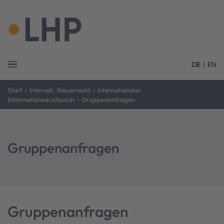
DE
|
EN
›
›
Start
Internat. Steuerrecht
Internationaler
›
Informationsaustausch
Gruppenanfragen
Gruppenanfragen
Gruppenanfragen