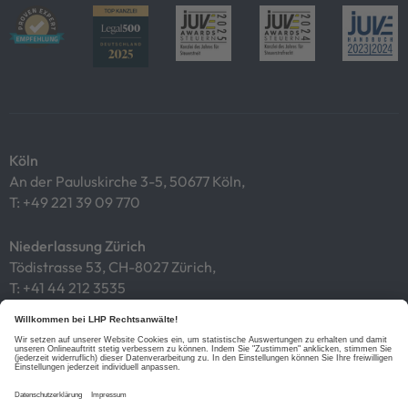
Köln
An der Pauluskirche 3-5, 50677 Köln,
T:
+49 221 39 09 770
Niederlassung Zürich
Tödistrasse 53, CH-8027 Zürich,
T:
+41 44 212 3535
Impressum
Datenschutz
Cookies
Links