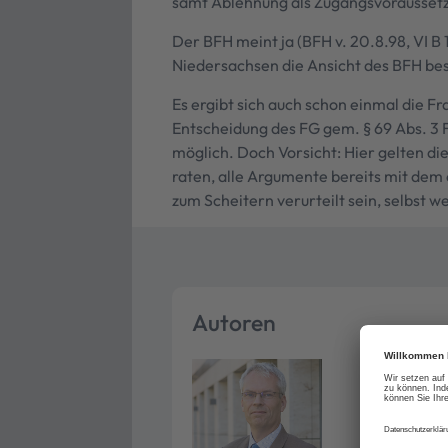
samt Ablehnung als Zugangsvoraussetzu
Der BFH meint ja (BFH v. 20.8.98, VI B 
Niedersachsen die Ansicht des BFH best
Es ergibt sich auch schon einmal die Fr
Entscheidung des FG gem. § 69 Abs. 3 
möglich. Doch Vorsicht: Hier gelten di
raten, alle Argumente bereits mit dem
zum Scheitern verurteilt sein, selbst
Autoren