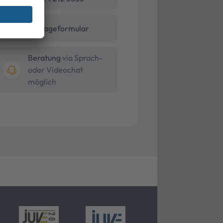
Anfrageformular
Beratung
via Sprach-
oder Videochat
möglich