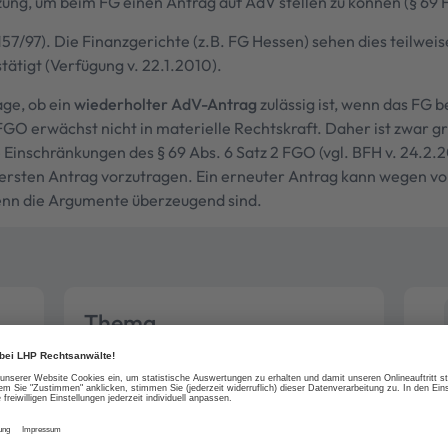
ng, um beim FG einen Antrag auf AdV stellen zu können (§ 69 
157/97). Die Finanzgerichte (z.B. FG Hessen) sehen dies teilwei
ätigt (Verfügung v. 22.1.2010).
age, ob ein
wiederholter AdV-Antrag
zulässig ist, wenn das FG 
FGO erwächst nicht in materielle Rechtskraft. Daher ist zwar g
e Einschränkungen des § 69 Abs. 6 Satz 2 FGO (vgl. BFH v. 24.2.
 ersten Antrag vorzutragen. Ein erneuter Antrag kann wegen v
 wenn die Argumente überzeugend sind.
Thema
Steuerrecht
Rechtschutz Steuersachen