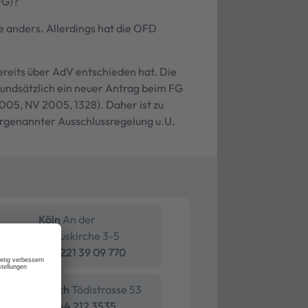
FG)?
se anders. Allerdings hat die OFD
bereits über AdV entschieden hat. Die
rundsätzlich ein neuer Antrag beim FG
2005, NV 2005, 1328). Daher ist zu
orgenannter Ausschlussregelung u.U.
Köln
An der
Pauluskirche 3-5
+49 221 39 09 770
Zürich
Tödistrasse 53
+41 44 212 3535