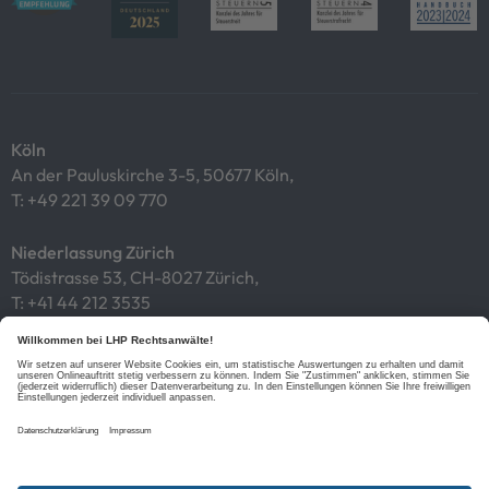
Köln
An der Pauluskirche 3-5, 50677 Köln,
T:
+49 221 39 09 770
Niederlassung Zürich
Tödistrasse 53, CH-8027 Zürich,
T:
+41 44 212 3535
Impressum
Datenschutz
Cookies
Links