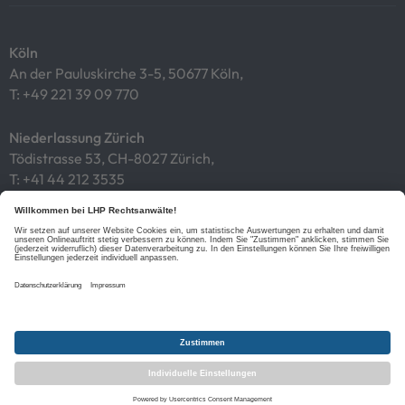
Köln
An der Pauluskirche 3-5, 50677 Köln,
T:
+49 221 39 09 770
Niederlassung Zürich
Tödistrasse 53, CH-8027 Zürich,
T:
+41 44 212 3535
Impressum
Datenschutz
Cookies
Links