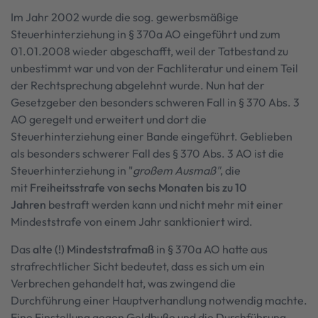
Im Jahr 2002 wurde die sog. gewerbsmäßige
Steuerhinterziehung in § 370a AO eingeführt und zum
01.01.2008 wieder abgeschafft, weil der Tatbestand zu
unbestimmt war und von der Fachliteratur und einem Teil
der Rechtsprechung abgelehnt wurde. Nun hat der
Gesetzgeber den besonders schweren Fall in § 370 Abs. 3
AO geregelt und erweitert und dort die
Steuerhinterziehung einer Bande eingeführt. Geblieben
als besonders schwerer Fall des § 370 Abs. 3 AO ist die
Steuerhinterziehung in "
großem Ausmaß"
, die
mit
Freiheitsstrafe von sechs Monaten bis zu 10
Jahren
bestraft werden kann und nicht mehr mit einer
Mindeststrafe von einem Jahr sanktioniert wird.
Das
alte (!) Mindeststrafmaß
in § 370a AO hatte aus
strafrechtlicher Sicht bedeutet, dass es sich um ein
Verbrechen gehandelt hat, was zwingend die
Durchführung einer Hauptverhandlung notwendig machte.
Eine Einstellung gegen Geldbuße und die Durchführung