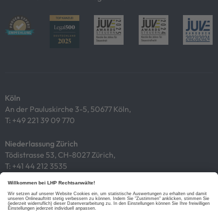
Köln
An der Pauluskirche 3-5, 50677 Köln,
T:
+49 221 39 09 770
Niederlassung Zürich
Tödistrasse 53, CH-8027 Zürich,
T:
+41 44 212 3535
Impressum
Datenschutz
Cookies
Links