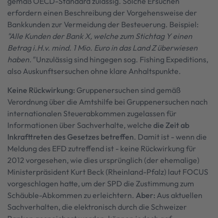
gemäß OECD-Standard zulässig. Solche Ersuchen
erfordern einen Beschreibung der Vorgehensweise der
Bankkunden zur Vermeidung der Besteuerung. Beispiel:
"Alle Kunden der Bank X, welche zum Stichtag Y einen
Betrag i.H.v. mind. 1 Mio. Euro in das Land Z überwiesen
haben."
Unzulässig sind hingegen sog. Fishing Expeditions,
also Auskunftsersuchen ohne klare Anhaltspunkte.
Keine Rückwirkung:
Gruppenersuchen sind gemäß
Verordnung über die Amtshilfe bei Gruppenersuchen nach
internationalen Steuerabkommen zugelassen für
Informationen über Sachverhalte, welche
die Zeit ab
Inkrafttreten des Gesetzes betreffen
. Damit ist - wenn die
Meldung des EFD zutreffend ist - keine Rückwirkung für
2012 vorgesehen, wie dies ursprünglich (der ehemalige)
Ministerpräsident Kurt Beck (Rheinland-Pfalz) laut FOCUS
vorgeschlagen hatte, um der SPD die Zustimmung zum
Schäuble-Abkommen zu erleichtern.
Aber:
Aus aktuellen
Sachverhalten, die elektronisch durch die Schweizer