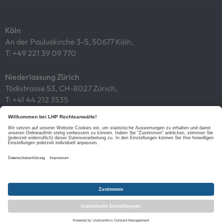
Köln
An der Pauluskirche 3-5, 50677 Köln,
T:
+49 221 39 09 770
Niederlassung Zürich
Tödistrasse 53, CH-8027 Zürich,
T:
+41 44 212 3535
Impressum
Datenschutz
Cookies
Links