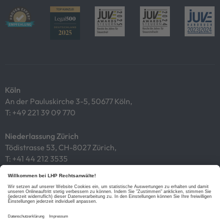
Köln
An der Pauluskirche 3-5, 50677 Köln,
T:
+49 221 39 09 770
Niederlassung Zürich
Tödistrasse 53, CH-8027 Zürich,
T:
+41 44 212 3535
Impressum
Datenschutz
Cookies
Links