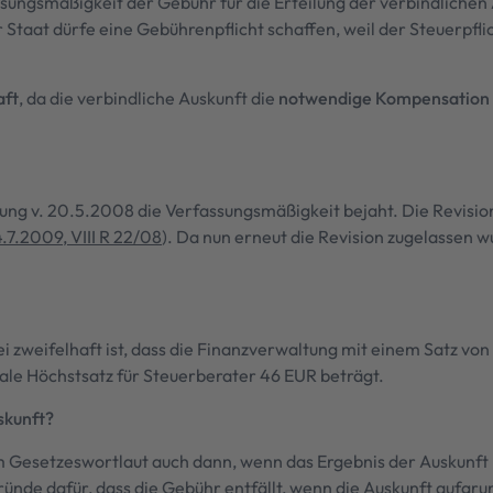
sungsmäßigkeit der Gebühr für die Erteilung der verbindlichen
Staat dürfe eine Gebührenpflicht schaffen, weil der Steuerpflic
aft
, da die verbindliche Auskunft die
notwendige Kompensation
idung v. 20.5.2008 die Verfassungsmäßigkeit bejaht. Die Revis
4.7.2009, VIII R 22/08
). Da nun erneut die Revision zugelassen w
ei zweifelhaft ist, dass die Finanzverwaltung mit einem Satz v
le Höchstsatz für Steuerberater 46 EUR beträgt.
skunft?
m Gesetzeswortlaut auch dann, wenn das Ergebnis der Auskunft
ründe dafür, dass die Gebühr entfällt, wenn die Auskunft aufg