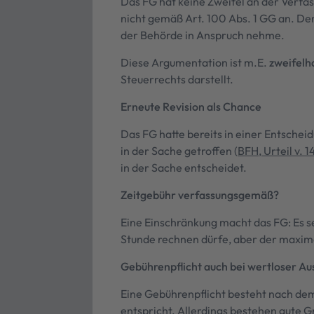
Das FG hat keine Zweifel an der Verfas
nicht gemäß Art. 100 Abs. 1 GG an. Der 
der Behörde in Anspruch nehme.
Diese Argumentation ist m.E.
zweifelh
Steuerrechts darstellt.
Erneute Revision als Chance
Das FG hatte bereits in einer Entsche
in der Sache getroffen (
BFH, Urteil v. 1
in der Sache entscheidet.
Zeitgebühr verfassungsgemäß?
Eine Einschränkung macht das FG: Es s
Stunde rechnen dürfe, aber der maxima
Gebührenpflicht auch bei wertloser Au
Eine Gebührenpflicht besteht nach de
entspricht. Allerdings bestehen gute G