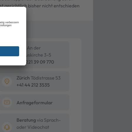
st gerichtlich bisher nicht entschieden
Köln
An der
Pauluskirche 3-5
+49 221 39 09 770
Zürich
Tödistrasse 53
+41 44 212 3535
Anfrageformular
Beratung
via Sprach-
oder Videochat