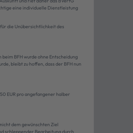
 Auskunft und rief daher das BVerfG
htige eine individuelle Dienstleistung
für die Unübersichtlichkeit des
ion beim BFH wurde ohne Entscheidung
urde, bleibt zu hoffen, dass der BFH nun
on 50 EUR pro angefangener halber
 nicht dem gewünschten Ziel
rund schleppender Bearbeitung durch