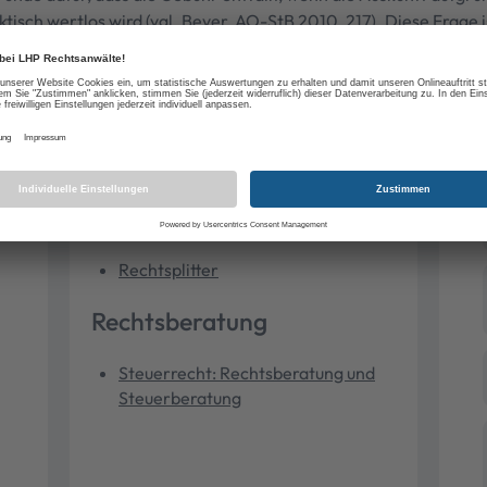
tisch wertlos wird (vgl. Beyer, AO-StB 2010, 217). Diese Frage i
Thema
Steuerrecht
Rechtsplitter
Rechtsberatung
Steuerrecht: Rechtsberatung und
Steuerberatung