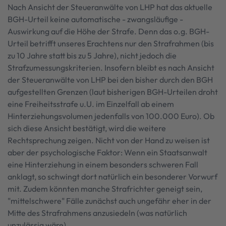
Nach Ansicht der Steueranwälte von LHP hat das aktuelle
BGH-Urteil keine automatische - zwangsläufige -
Auswirkung auf die Höhe der Strafe. Denn das o.g. BGH-
Urteil betrifft unseres Erachtens nur den Strafrahmen (bis
zu 10 Jahre statt bis zu 5 Jahre), nicht jedoch die
Strafzumessungskriterien. Insofern bleibt es nach Ansicht
der Steueranwälte von LHP bei den bisher durch den BGH
aufgestellten Grenzen (laut bisherigen BGH-Urteilen droht
eine Freiheitsstrafe u.U. im Einzelfall ab einem
Hinterziehungsvolumen jedenfalls von 100.000 Euro). Ob
sich diese Ansicht bestätigt, wird die weitere
Rechtsprechung zeigen. Nicht von der Hand zu weisen ist
aber der psychologische Faktor: Wenn ein Staatsanwalt
eine Hinterziehung in einem besonders schweren Fall
anklagt, so schwingt dort natürlich ein besonderer Vorwurf
mit. Zudem könnten manche Strafrichter geneigt sein,
"mittelschwere" Fälle zunächst auch ungefähr eher in der
Mitte des Strafrahmens anzusiedeln (was natürlich
unzulässig wäre).