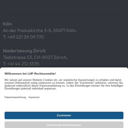
Köln
An der Pauluskirche 3-5, 50677 Köln,
T:
+49 221 39 09 770
Niederlassung Zürich
Tödistrasse 53, CH-8027 Zürich,
T:
+41 44 212 3535
Impressum
Datenschutz
Cookies
Links