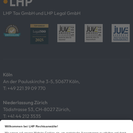
LHP Tax GmbH und LHP Legal GmbH
Köln
An der Pauluskirche 3-5, 50677 Köln,
T:
+49 221 39 09 770
Niederlassung Zürich
Tödistrasse 53, CH-8027 Zürich,
T:
+41 44 212 3535
Impressum
Datenschutz
Cookies
Links