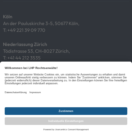
Köln
An der Pauluskirche 3-5, 50677 Köln,
T:
+49 221 39 09 770
Niederlassung Zürich
Tödistrasse 53, CH-8027 Zürich,
T:
+41 44 212 3535
Impressum
Datenschutz
Cookies
Links