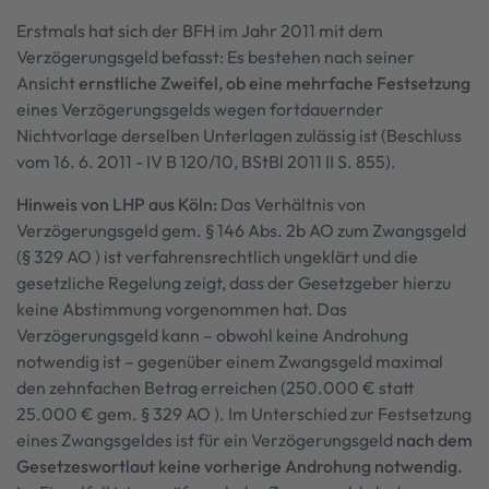
Erstmals hat sich der BFH im Jahr 2011 mit dem
Verzögerungsgeld befasst: Es bestehen nach seiner
Ansicht
ernstliche Zweifel, ob eine mehrfache Festsetzung
eines Verzögerungsgelds wegen fortdauernder
Nichtvorlage derselben Unterlagen zulässig ist (Beschluss
vom 16. 6. 2011 - IV B 120/10, BStBl 2011 II S. 855).
Hinweis von LHP aus Köln:
Das Verhältnis von
Verzögerungsgeld gem. § 146 Abs. 2b AO zum Zwangsgeld
(§ 329 AO ) ist verfahrensrechtlich ungeklärt und die
gesetzliche Regelung zeigt, dass der Gesetzgeber hierzu
keine Abstimmung vorgenommen hat. Das
Verzögerungsgeld kann – obwohl keine Androhung
notwendig ist – gegenüber einem Zwangsgeld maximal
den zehnfachen Betrag erreichen (250.000 € statt
25.000 € gem. § 329 AO ). Im Unterschied zur Festsetzung
eines Zwangsgeldes ist für ein Verzögerungsgeld
nach dem
Gesetzeswortlaut keine vorherige Androhung notwendig.