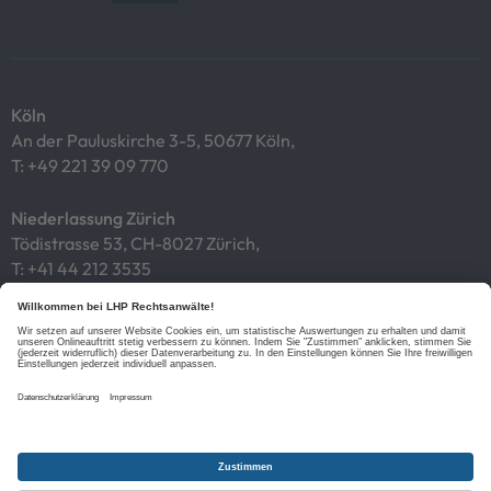
Köln
An der Pauluskirche 3-5, 50677 Köln,
T:
+49 221 39 09 770
Niederlassung Zürich
Tödistrasse 53, CH-8027 Zürich,
T:
+41 44 212 3535
Impressum
Datenschutz
Cookies
Links