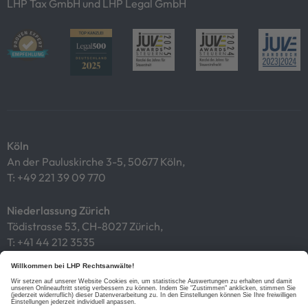
LHP Tax GmbH und LHP Legal GmbH
Köln
An der Pauluskirche 3-5, 50677 Köln,
T:
+49 221 39 09 770
Niederlassung Zürich
Tödistrasse 53, CH-8027 Zürich,
T:
+41 44 212 3535
Impressum
Datenschutz
Cookies
Links