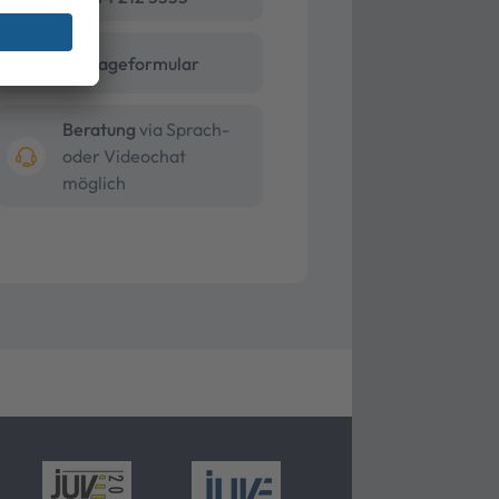
Anfrageformular
Beratung
via Sprach-
oder Videochat
möglich