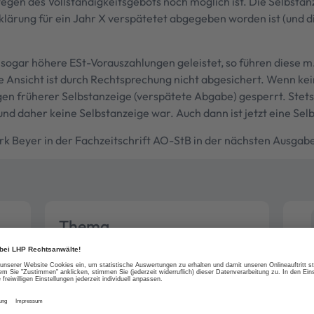
egen des Vollständigkeitsgebots noch möglich ist. Die Selbstanz
lärung für ein Jahr X verspätetet abgegeben worden ist (und die
sogar höhere ESt-Vorauszahlungen geleistet, so führen diese m.E
e Ansicht ist durch Rechtsprechung nicht abgesichert. Wenn kein
gen früherer Selbstanzeige (verspätete Abgabe) gesperrt. Stets 
nd daher keine Selbstanzeige war. Auch dann ist jetzt eine Selbs
irk Beyer in der Fachzeitschrift AO-StB in der nächsten Ausgabe
Thema
Steuerstrafrecht
Selbstanzeige