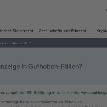
nternat. Steuerrecht
Gesellschafts- und Erbrecht
Krypt
ge in Guthaben-Fällen?
anzeige in Guthaben-Fällen?
erer verspäteter ESt-Erklärung trotz überhöhter Vorauszahlung
bstanzeige für seinen Mandanten u.a. klären, ob