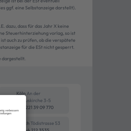
eige ist bei der ESt eventuell
s ggf. eine Selbstanzeige darstellt).
. dazu, dass für das Jahr X keine
e Steuerhinterziehung vorlag, so ist
ist auch zu prüfen, ob die verspätete
tanzeige für die ESt nicht gesperrt.
 dargestellt.
Köln
An der
Pauluskirche 3-5
+49 221 39 09 770
Zürich
Tödistrasse 53
+41 44 212 3535