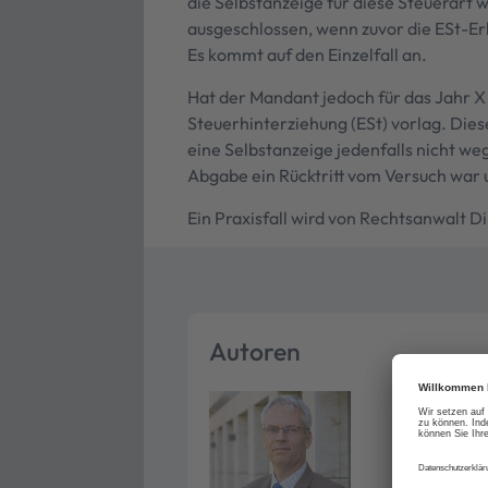
die Selbstanzeige für diese Steuerart w
ausgeschlossen, wenn zuvor die ESt-Erk
Es kommt auf den Einzelfall an.
Hat der Mandant jedoch für das Jahr X 
Steuerhinterziehung (ESt) vorlag. Dies
eine Selbstanzeige jedenfalls nicht we
Abgabe ein Rücktritt vom Versuch war u
Ein Praxisfall wird von Rechtsanwalt D
Autoren