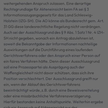
weitergehenden Anspruch zulassen. Eine derartige
Rechtsgrundlage für Akteneinsicht beim FA sei § 3
Informationszugangsgesetz für das Land Schleswig-
Holstein (IZG-SH). Die AO könne als Bundesrecht gem. Art.
31 GG diese landesrechtliche Regelung nicht verdrängen.
Auch sei der Ausschlussgrund des § 9 Abs. 1 Satz 1 Nr. 4 IZH-
SH nicht gegeben, wonach ein Antrag abzulehnen ist,
soweit die Bekanntgabe der Informationen nachteilige
Auswirkungen auf die Durchführung eines laufenden
Gerichtsverfahrens oder den Anspruch einer Person auf
ein faires Verfahren hätte. Denn dieser Ausschlussgrund
soll eine Prozesspartei als Ausprägung auch der
Waffengleichheit nicht davor schützen, dass sich ihre
Position verschlechtert. Der Ausschlussgrund greift nur
ein, wenn der Ablauf des Gerichtsverfahrens
beeinträchtigt würde, z.B. durch eine Beweisvereitelung
oder eine missbräuchliche Verfahrensverzögerung.
Hierfür bestanden keine Anhaltspunkte. Weiterhin ergebe
sich ein Anspruch auf Akteneinsicht aus der