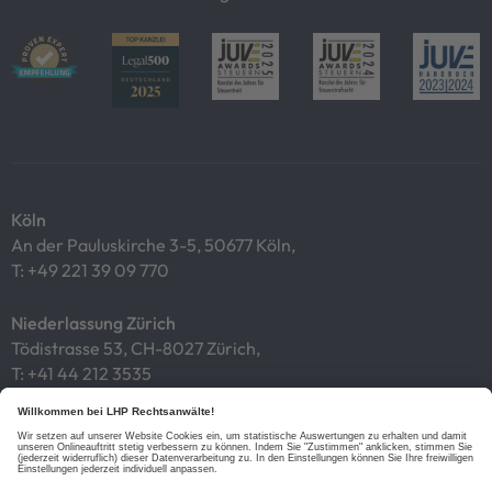
Köln
An der Pauluskirche 3-5, 50677 Köln,
T:
+49 221 39 09 770
Niederlassung Zürich
Tödistrasse 53, CH-8027 Zürich,
T:
+41 44 212 3535
Impressum
Datenschutz
Cookies
Links