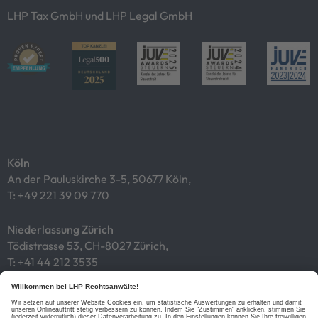
LHP Tax GmbH und LHP Legal GmbH
Köln
An der Pauluskirche 3-5, 50677 Köln,
T:
+49 221 39 09 770
Niederlassung Zürich
Tödistrasse 53, CH-8027 Zürich,
T:
+41 44 212 3535
Impressum
Datenschutz
Cookies
Links