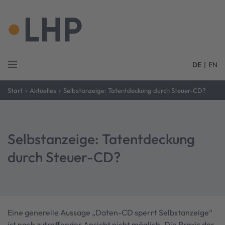
DE
|
EN
›
›
Start
Aktuelles
Selbstanzeige: Tatentdeckung durch Steuer-CD?
Selbstanzeige: Tatentdeckung
durch Steuer-CD?
Eine generelle Aussage „Daten-CD sperrt Selbstanzeige“
ist nach zutreffender Ansicht nicht möglich. Die Praxis der