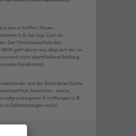
nd zu den erhofften Steuer-
lumens (z.B. bei sog. Cum-Ex-
euer. Der Finanzausschuss des
. NRW geht davon aus, dass sich der im
rzu noch nicht abschließend Stellung
ass jedes Bundesland
 Bundesländer und der Bund diese Quote
entwickelt hat, kommt es – wie zu
n aufgrund eigener Ermittlungen (z.B.
 zu Selbstanzeigen und zu