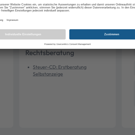
Thema
Selbstanzeige
Steuer CD
Rechtsberatung
Steuer-CD: Erstberatung
Selbstanzeige