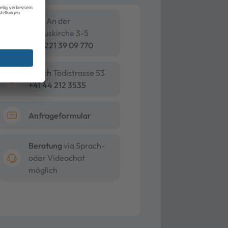
Köln
An der
Pauluskirche 3-5
+49 221 39 09 770
Zürich
Tödistrasse 53
+41 44 212 3535
Anfrageformular
Beratung
via Sprach-
oder Videochat
möglich