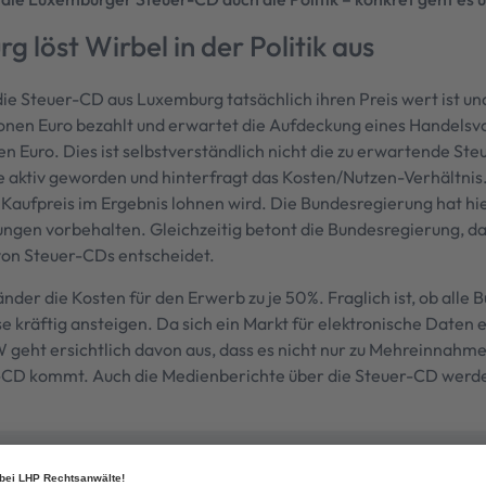
löst Wirbel in der Politik aus
ob die Steuer-CD aus Luxemburg tatsächlich ihren Preis wert ist u
nen Euro bezahlt und erwartet die Aufdeckung eines Handelsvo
n Euro. Dies ist selbstverständlich nicht die zu erwartende St
e aktiv geworden und hinterfragt das Kosten/Nutzen-Verhältnis
Kaufpreis im Ergebnis lohnen wird. Die Bundesregierung hat hie
ngen vorbehalten. Gleichzeitig betont die Bundesregierung, d
von Steuer-CDs entscheidet.
nder die Kosten für den Erwerb zu je 50%. Fraglich ist, ob alle
e kräftig ansteigen. Da sich ein Markt für elektronische Daten 
 geht ersichtlich davon aus, dass es nicht nur zu Mehreinnahme
CD kommt. Auch die Medienberichte über die Steuer-CD werden