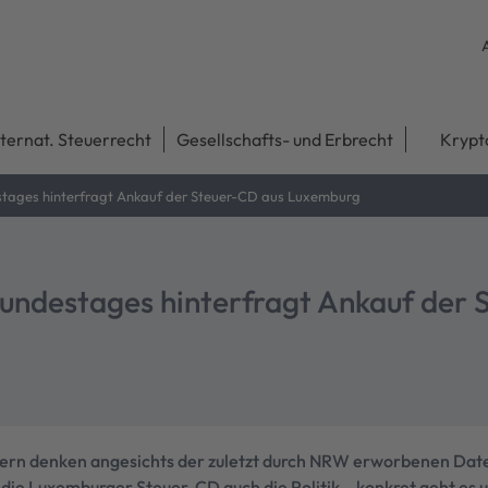
nternat. Steuerrecht
Gesellschafts- und Erbrecht
Krypt
stages hinterfragt Ankauf der Steuer-CD aus Luxemburg
Bundestages hinterfragt Ankauf der 
gern denken angesichts der zuletzt durch NRW erworbenen Dat
die Luxemburger Steuer-CD auch die Politik – konkret geht es 