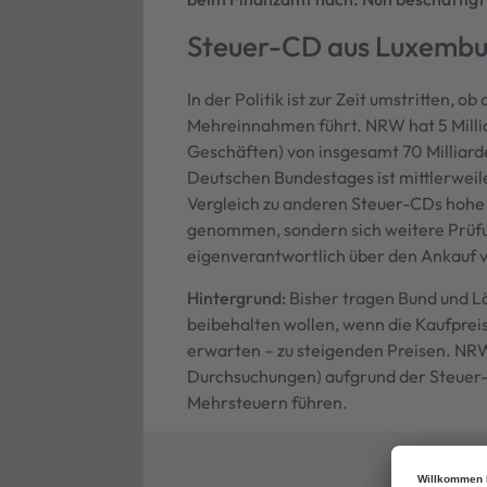
Steuer-CD aus Luxemburg 
In der Politik ist zur Zeit umstritten, 
Mehreinnahmen führt. NRW hat 5 Millio
Geschäften) von insgesamt 70 Milliarde
Deutschen Bundestages ist mittlerweil
Vergleich zu anderen Steuer-CDs hohe 
genommen, sondern sich weitere Prüfu
eigenverantwortlich über den Ankauf 
Hintergrund:
Bisher tragen Bund und Lä
beibehalten wollen, wenn die Kaufpreis
erwarten – zu steigenden Preisen. NRW
Durchsuchungen) aufgrund der Steuer-
Mehrsteuern führen.