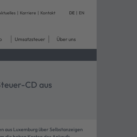
Aktuelles
|
Karriere
|
Kontakt
DE
|
EN
o
Umsatzsteuer
Über uns
Steuer-CD aus
en aus Luxemburg über Selbstanzeigen
um die hohen Kosten des Ankaufs.