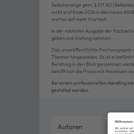
Selbstanzeige gem. § 371 AO (Selbstanz
nicht erst Ende 2016 in den neuen AStB
warten auf mehr Klarheit.
In der nächsten Ausgabe der Fachzeits
geben und Stellung nehmen.
Das unveröffentlichte Positionspapier 
Themen hingewiesen. Es ist zu befürcht
Beratung in den Blick genommen werde
behilft sich die Praxis mit Hinweisen a
Bei einem professionellen Handling kan
gestaltet werden.
Autoren