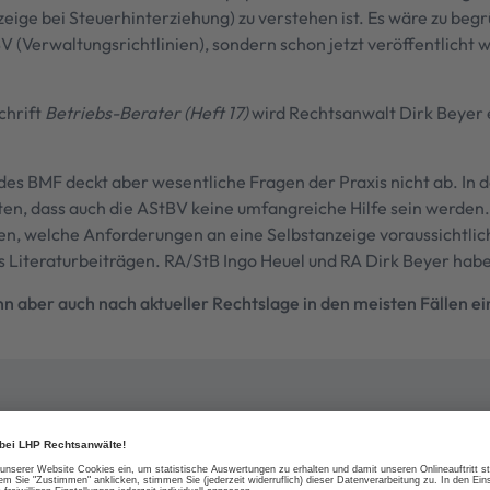
eige bei Steuerhinterziehung) zu verstehen ist. Es wäre zu beg
V (Verwaltungsrichtlinien), sondern schon jetzt veröffentlicht 
chrift
Betriebs-Berater (Heft 17)
wird Rechtsanwalt Dirk Beyer e
des BMF deckt aber wesentliche Fragen der Praxis nicht ab. In 
en, dass auch die AStBV keine umfangreiche Hilfe sein werden. 
n, welche Anforderungen an eine Selbstanzeige voraussichtlic
us Literaturbeiträgen. RA/StB Ingo Heuel und RA Dirk Beyer haben
n aber auch nach aktueller Rechtslage in den meisten Fällen ei
Thema