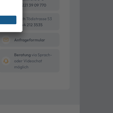
+49 221 39 09 770
Zürich
Tödistrasse 53
+41 44 212 3535
Anfrageformular
Beratung
via Sprach-
oder Videochat
möglich