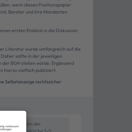
rüßen, wenn dieses Positionspapier
wird. Berater und ihre Mandanten
inen ersten Einblick in die Diskussion
der Literatur wurde umfangreich auf die
Daher sollte in der jeweiligen
h der BGH stellen würde. Ergänzend
 hierzu vielfach publiziert.
ne Selbstanzeige rechtssicher
Köln
An der
Pauluskirche 3-5