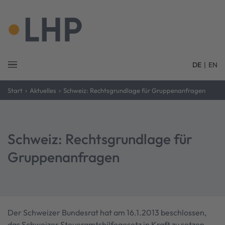
DE
|
EN
›
›
Start
Aktuelles
Schweiz: Rechtsgrundlage für Gruppenanfragen
Schweiz: Rechtsgrundlage für
Gruppenanfragen
Der Schweizer Bundesrat hat am 16.1.2013 beschlossen,
das Schweizer Steueramtshilfegesetz in Kraft zu setzen.