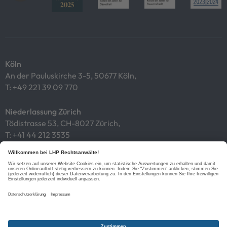
Köln
An der Pauluskirche 3-5, 50677 Köln,
T:
+49 221 39 09 770
Niederlassung Zürich
Tödistrasse 53, CH-8027 Zürich,
T:
+41 44 212 3535
Impressum
Datenschutz
Cookies
Links