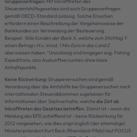
Gruppenanfragen:
Mit Inkrafttreten des
Steueramtshilfegesetzes sind auch Gruppenanfragen
gemäß OECD-Standard zulässig. Solche Ersuchen
erfordern einen Beschreibung der Vorgehensweise der
Bankkunden zur Vermeidung der Besteuerung.
Beispiel:
"Alle Kunden der Bank X, welche zum Stichtag Y
einen Betrag i.H.v. mind. 1 Mio Euro in das Land Z
überwiesen haben."
Unzulässig sind hingegen sog. Fishing
Expeditions, also Auskunftsersuchen ohne klare
Anhaltspunkte.
Keine Rückwirkung:
Gruppenersuchen sind gemäß
Verordnung über die Amtshilfe bei Gruppenersuchen nach
internationalen Steuerabkommen zugelassen für
Informationen über Sachverhalte, welche
die Zeit ab
Inkrafttreten des Gesetzes betreffen
. Damit ist - wenn die
Meldung des EFD zutreffend ist - keine Rückwirkung für
2012 vorgesehen, wie dies ursprünglich (der ehemalige)
Ministerpräsident Kurt Beck (Rheinland-Pfalz) laut FOCUS