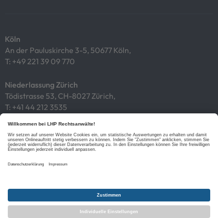
Köln
An der Pauluskirche 3-5, 50677 Köln,
T:
+49 221 39 09 770
Niederlassung Zürich
Tödistrasse 53, CH-8027 Zürich,
T:
+41 44 212 3535
Impressum
Datenschutz
Cookies
Links