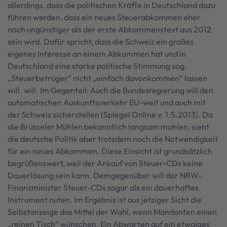
allerdings, dass die politischen Kräfte in Deutschland dazu
führen werden, dass ein neues Steuerabkommen eher
noch ungünstiger als der erste Abkommenstext aus 2012
sein wird. Dafür spricht, dass die Schweiz ein großes
eigenes Interesse an einem Abkommen hat und in
Deutschland eine starke politische Stimmung sog.
„Steuerbetrüger“ nicht „einfach davonkommen“ lassen
will. will. Im Gegenteil: Auch die Bundesregierung will den
automatischen Auskunftsverkehr EU-weit und auch mit
der Schweiz sicherstellen (Spiegel Online v. 1.5.2013). Da
die Brüsseler Mühlen bekanntlich langsam mahlen, sieht
die deutsche Politik aber trotzdem noch die Notwendigkeit
für ein neues Abkommen. Diese Einsicht ist grundsätzlich
begrüßenswert, weil der Ankauf von Steuer-CDs keine
Dauerlösung sein kann. Demgegenüber will der NRW-
Finanzminister Steuer-CDs sogar als ein dauerhaftes
Instrument nuten. Im Ergebnis ist aus jetziger Sicht die
Selbstanzeige das Mittel der Wahl, wenn Mandanten einen
„reinen Tisch“ wünschen. Ein Abwarten auf ein etwaiges