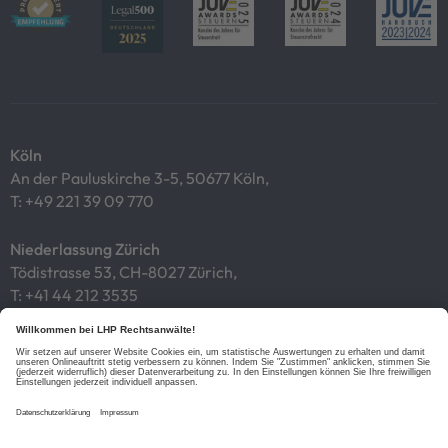
Köln
An der Pauluskirche 3-5, 50677 Köln,
T:
+49 221 39 09 770
Niederlassung Zürich
Tödistrasse 53, CH-8027 Zürich,
T:
+41 44 212 3535
Impressum
Datenschutz
Cookies
Links