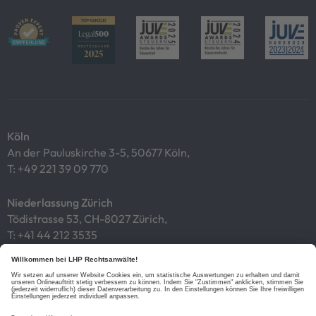
Köln
An der Pauluskirche 3-5, 50677 Köln,
T:
+49 221 39 09 770
Niederlassung Zürich
Tödistrasse 53, CH-8027 Zürich,
T:
+41 44 212 3535
Impressum
Datenschutz
Cookies
Links