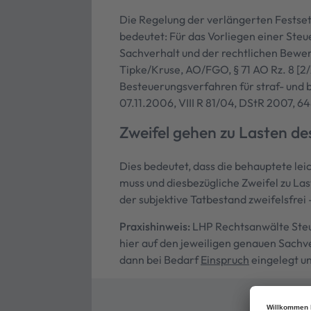
Die Regelung der verlängerten Festsetz
bedeutet: Für das Vorliegen einer Steu
Sachverhalt und der rechtlichen Bewert
Tipke/Kruse, AO/FGO, § 71 AO Rz. 8 [2
Besteuerungsverfahren für straf- und bu
07.11.2006, VIII R 81/04, DStR 2007, 6
Zweifel gehen zu Lasten d
Dies bedeutet, dass die behauptete lei
muss und diesbezügliche Zweifel zu Las
der subjektive Tatbestand zweifelsfrei 
Praxishinweis:
LHP Rechtsanwälte Steue
hier auf den jeweiligen genauen Sach
dann bei Bedarf
Einspruch
eingelegt u