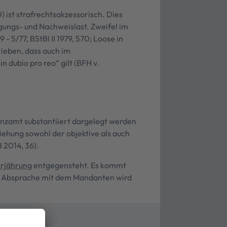
) ist strafrechtsakzessorisch. Dies
gungs- und Nachweislast. Zweifel im
5/77, BStBl II 1979, 570; Loose in
ieben, dass auch im
 dubio pro reo“ gilt (BFH v.
nzamt substantiiert dargelegt werden
iehung sowohl der objektive als auch
B 2014, 36).
rjährung
entgegensteht. Es kommt
In Absprache mit dem Mandanten wird