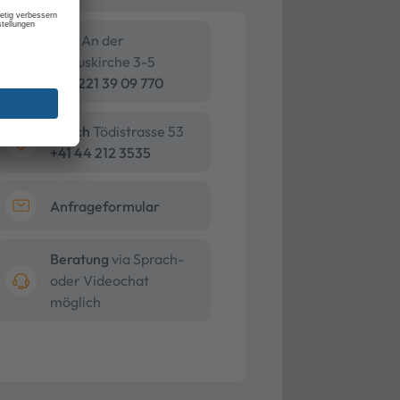
Köln
An der
Pauluskirche 3-5
+49 221 39 09 770
Zürich
Tödistrasse 53
+41 44 212 3535
Anfrageformular
Beratung
via Sprach-
oder Videochat
möglich