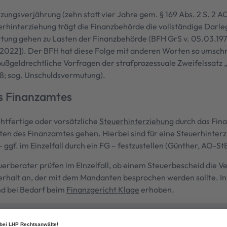
ungsverjährung (zehn statt vier Jahre gem. § 169 Abs. 2 S. 2 AO
erhinterziehung trägt die Finanzbehörde die vollständige Darle
ung gehen zu Lasten der Finanzbehörde (BFH GrS v. 05.03.1979 - 
/2022]). Der BFH hat diese Folge mit anderen Worten so umschr
ßgeldrechtliche Vorfragen der strafprozessuale Zweifelssatz „in
48; sog. Unschuldsvermutung).
es Finanzamtes
chtfertige oder vorsätzliche
Steuerhinterziehung
durch das Fina
ten des Finanzamtes gehen. Hierbei sind für eine Steuerhinterz
– ggf. im Einzelfall durch ein FG – festzustellen (Günther, AO-St
rberater prüfen im EInzelfall, ob einem Steuerbescheid die
Ve
verhalt an, der mit dem Mandanten besprochen werden sollte. 
nd bei Bedarf beim
Finanzgericht Klage
erhoben.