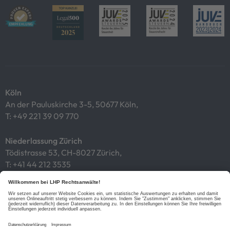
Köln
An der Pauluskirche 3-5, 50677 Köln,
T:
+49 221 39 09 770
Niederlassung Zürich
Tödistrasse 53, CH-8027 Zürich,
T:
+41 44 212 3535
Impressum
Datenschutz
Cookies
Links