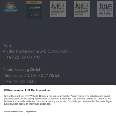
Köln
An der Pauluskirche 3-5, 50677 Köln,
T:
+49 221 39 09 770
Niederlassung Zürich
Tödistrasse 53, CH-8027 Zürich,
T:
+41 44 212 3535
Impressum
Datenschutz
Cookies
Links