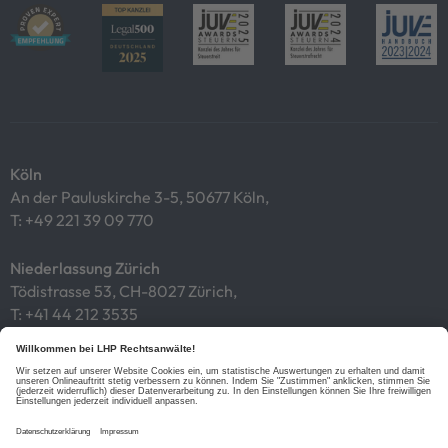
Köln
An der Pauluskirche 3-5, 50677 Köln,
T:
+49 221 39 09 770
Niederlassung Zürich
Tödistrasse 53, CH-8027 Zürich,
T:
+41 44 212 3535
Impressum
Datenschutz
Cookies
Links