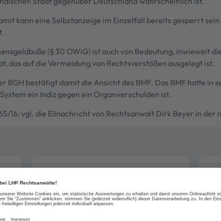
ndischen Staat gegenüber Deutschland wahrscheinlich ist.
mit kann eine Selbstanzeige im Einzelfall bereits gesperrt se
t.
nsgeldbuße (§ 30 OWiG) ist auch von Bedeutung, inwieweit die
, das auf die Vermeidung von Rechtsverstößen ausgelegt ist.
r BGH bestätigt damit die Ansicht des BMF. Das BMF hatte in s
System ein Indiz gegen ein Organverschulden ist.
265/16; vgl. die Eilnachricht von Rechtsanwalt Dirk Beyer in der
Thema
Steuerstrafrecht
Steuerhinterziehung