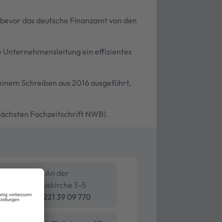
in bevor das deutsche Finanzamt von den
 Unternehmensleitung ein effizientes
einem Schreiben aus 2016 ausgeführt,
 nächsten Fachzeitschrift NWB).
Köln
An der
Pauluskirche 3-5
+49 221 39 09 770