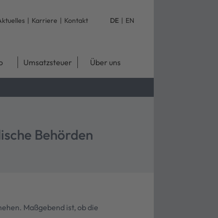
Aktuelles
|
Karriere
|
Kontakt
DE
|
EN
o
Umsatzsteuer
Über uns
dische Behörden
hehen. Maßgebend ist, ob die