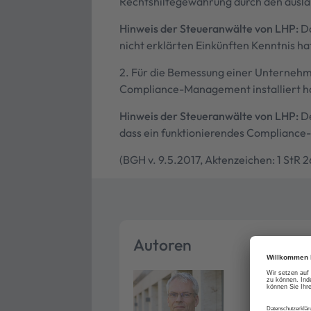
Rechtshilfegewährung durch den auslä
Hinweis der Steueranwälte von LHP:
Da
nicht erklärten Einkünften Kenntnis ha
2. Für die Bemessung einer Unternehme
Compliance-Management installiert hat
Hinweis der Steueranwälte von LHP:
De
dass ein funktionierendes Compliance-
(BGH v. 9.5.2017, Aktenzeichen: 1 StR 
Autoren