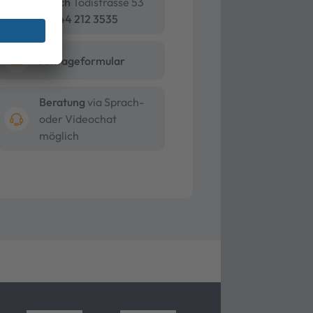
Zürich
Tödistrasse 53
+41 44 212 3535
Anfrageformular
Beratung
via Sprach-
oder Videochat
möglich