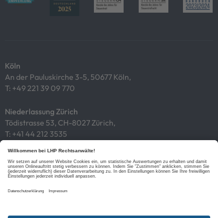
Köln
An der Pauluskirche 3-5, 50677 Köln,
T:
+49 221 39 09 770
Niederlassung Zürich
Tödistrasse 53, CH-8027 Zürich,
T:
+41 44 212 3535
Impressum
Datenschutz
Cookies
Links