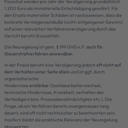
Pauschal werden pro Jahr der Verzögerung grundsätzlich
1.200 Euro als immaterielle Entschädigung gewährt. Für
den Ersatz materieller Schäden ist nachzuweisen, dass die
konkrete Vermögenseinbuße (nicht: entgangener Gewinn)
auf einer relevanten Verfahrensverzögerung durch das
Gericht beruht (Kausalität).
Die Neuregelung ist gem. § 199 GVG n.F.
auch für
Steuerstrafverfahren anwendbar.
In der Praxis beruht eine Verzögerung jedoch
oft nicht auf
dem Verhalten einer Seite allein
und ist ggf. durch
organisatorische
Hindernisse
erklärbar
(Sachbearbeiterwechsel,
technische Hindernisse, Krankheit, verhalten des
Verteidigers bzw. Prozessbevollmächtigten etc.). Die
Frage, ob ein Verfahren bereits unangemessen lang
dauert, wird oft nicht rechtssicher zu beantworten sein.
Insofern bleibt die praktische Relevanz der Neuregelung
abzuwarten.