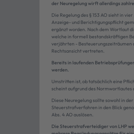
der Neuregelung wirft allerdings zahlr
Die Regelung des § 153 AO sieht in vie
Anzeige- und Berichtigungspflicht gem.
ergänzt worden. Nach dem Wortlaut die
welche in formell bestandskräftigen Be
verjährten - Besteuerungszeiträumen a
Rechtsansicht vertreten.
Bereits in laufenden Betriebsprüfunge
werden.
Umstritten ist, ob tatsächlich eine P
scheint aufgrund des Normwortlautes d
Diese Neuregelung sollte sowohl in de
Steuerstrafverfahren in den Blick ge
Abs. 4 AO auslösen.
Die Steuerstrafverteidiger von LHP wei
mehrere Begründungsgansätze für eine 