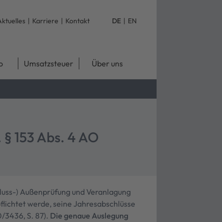
Aktuelles
|
Karriere
|
Kontakt
DE
|
EN
o
Umsatzsteuer
Über uns
 § 153 Abs. 4 AO
chluss-) Außenprüfung und Veranlagung
flichtet werde, seine Jahresabschlüsse
/3436, S. 87).
Die genaue Auslegung