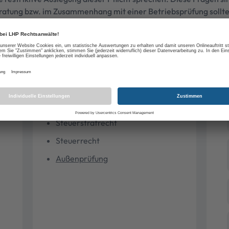
Beratung bzw. im Zusammenhang mit einer Betriebsprüfung sollte
. Abgabe einer vorsorglichen Anzeige/Berichtigung), um unnöt
chtsansicht kann hierbei vertreten werden.
Thema
Steuerstrafrecht
Steuerrecht
Außenprüfung