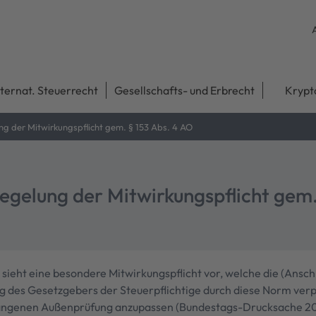
nternat. Steuerrecht
Gesellschafts- und Erbrecht
Krypt
g der Mitwirkungspflicht gem. § 153 Abs. 4 AO
egelung der Mitwirkungspflicht gem.
 sieht eine besondere Mitwirkungspflicht vor, welche die (Ans
g des Gesetzgebers der Steuerpflichtige durch diese Norm verp
gangenen Außenprüfung anzupassen (Bundestags-Drucksache 20