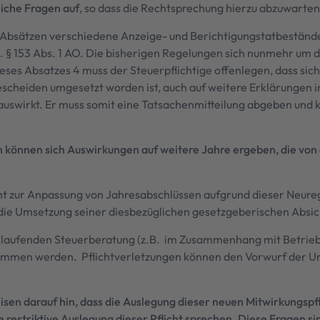
eiche Fragen auf
, so dass die Rechtsprechung hierzu abzuwarten 
r Absätzen verschiedene Anzeige- und Berichtigungstatbestände
 § 153 Abs. 1 AO. Die bisherigen Regelungen sich nunmehr um di
ses Absatzes 4 muss der Steuerpflichtige offenlegen, dass sich
scheiden umgesetzt worden ist, auch auf weitere Erklärungen in
uswirkt. Er muss somit eine Tatsachenmitteilung abgeben und 
n können sich Auswirkungen auf weitere Jahre ergeben, die von
flicht zur Anpassung von Jahresabschlüssen aufgrund dieser Ne
ie Umsetzung seiner diesbezüglichen gesetzgeberischen Absicht 
r laufenden Steuerberatung (z.B. im Zusammenhang mit Betrieb
nommen werden. Pflichtverletzungen können den Vorwurf der Un
sen darauf hin, dass die Auslegung dieser neuen Mitwirkungspfli
restriktive Auslegung dieser Pflicht sprechen. Diese Fragen s