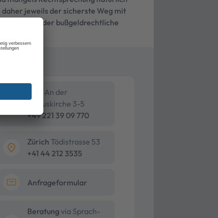
 daher jeweils der sicherste Weg mit
ige straf- oder bußgeldrechtliche
Köln
An der
Pauluskirche 3-5
+49 221 39 09 770
Zürich
Tödistrasse 53
+41 44 212 3535
Anfrageformular
Beratung
via Sprach-