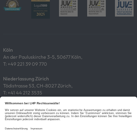
Köln
An der Pauluskirche 3-5, 50677 Köln,
T:
+49 221 39 09 770
Niederlassung Zürich
Tödistrasse 53, CH-8027 Zürich,
T:
+41 44 212 3535
Impressum
Datenschutz
Cookies
Links