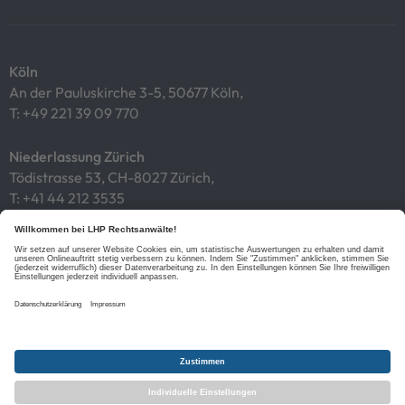
Köln
An der Pauluskirche 3-5, 50677 Köln,
T:
+49 221 39 09 770
Niederlassung Zürich
Tödistrasse 53, CH-8027 Zürich,
T:
+41 44 212 3535
Impressum
Datenschutz
Cookies
Links