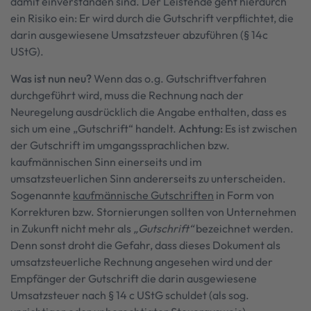
damit einverstanden sind. Der Leistende geht hierdurch
ein Risiko ein: Er wird durch die Gutschrift verpflichtet, die
darin ausgewiesene Umsatzsteuer abzuführen (§ 14c
UStG).
Was ist nun neu?
Wenn das o.g. Gutschriftverfahren
durchgeführt wird, muss die Rechnung nach der
Neuregelung ausdrücklich die Angabe enthalten, dass es
sich um eine „Gutschrift“ handelt.
Achtung:
Es ist zwischen
der Gutschrift im umgangssprachlichen bzw.
kaufmännischen Sinn einerseits und im
umsatzsteuerlichen Sinn andererseits zu unterscheiden.
Sogenannte
kaufmännische Gutschriften
in Form von
Korrekturen bzw. Stornierungen sollten von Unternehmen
in Zukunft nicht mehr als
„Gutschrift“
bezeichnet werden.
Denn sonst droht die Gefahr, dass dieses Dokument als
umsatzsteuerliche Rechnung angesehen wird und der
Empfänger der Gutschrift die darin ausgewiesene
Umsatzsteuer nach § 14 c UStG schuldet (als sog.