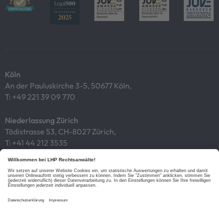
Köln
An der Pauluskirche 3-5, 50677 Köln,
T:
+49 221 39 09 770
Niederlassung Zürich
Tödistrasse 53, CH-8027 Zürich,
T:
+41 44 212 3535
Impressum
Datenschutz
Cookies
Links