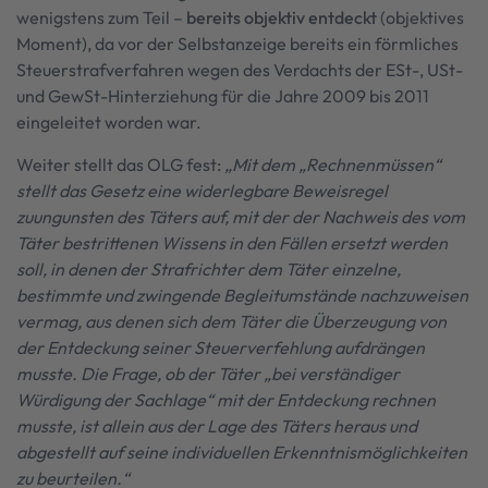
wenigstens zum Teil –
bereits objektiv entdeckt
(objektives
Moment), da vor der Selbstanzeige bereits ein förmliches
Steuerstrafverfahren wegen des Verdachts der ESt-, USt-
und GewSt-Hinterziehung für die Jahre 2009 bis 2011
eingeleitet worden war.
Weiter stellt das OLG fest:
„Mit dem „Rechnenmüssen“
stellt das Gesetz eine widerlegbare Beweisregel
zuungunsten des Täters auf, mit der der Nachweis des vom
Täter bestrittenen Wissens in den Fällen ersetzt werden
soll, in denen der Strafrichter dem Täter einzelne,
bestimmte und zwingende Begleitumstände nachzuweisen
vermag, aus denen sich dem Täter die Überzeugung von
der Entdeckung seiner Steuerverfehlung aufdrängen
musste. Die Frage, ob der Täter „bei verständiger
Würdigung der Sachlage“ mit der Entdeckung rechnen
musste, ist allein aus der Lage des Täters heraus und
abgestellt auf seine individuellen Erkenntnismöglichkeiten
zu beurteilen.“