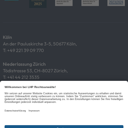
Köln
An der Pauluskirche 3-5, 50677 Köln,
T:
+49 221 39 09 770
Niederlassung Zürich
Tödistrasse 53, CH-8027 Zürich,
T:
+41 44 212 3535
Impressum
Datenschutz
Cookies
Links